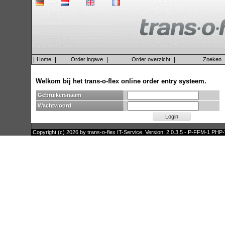
|
|
|
|
Home
Order ingave
Order overzicht
Zoeken
Welkom bij het trans-o-flex online order entry systeem.
Gebruikersnaam
Wachtwoord
Copyright (c) 2026 by trans-o-flex IT-Service. Version: 2.0.3.5 - P-FFM-1 PHP-