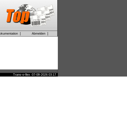
|
|
okumentation
Abmelden
Trans-o-flex 07-08-2026 03:17