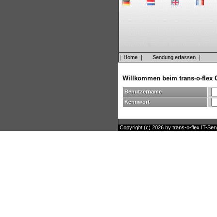
|
|
|
Home
Sendung erfassen
Willkommen beim trans-o-flex 
Benutzername
Kennwort
Copyright (c) 2026 by trans-o-flex IT-Ser